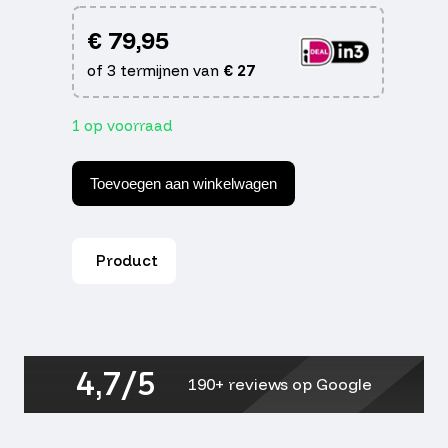
€
79,95
of 3 termijnen van
€
27
1 op voorraad
Helm
vito
Toevoegen aan winkelwagen
jet
moda
mat
zwart
Product
m
aantal
4,7/5
190+ reviews op Google