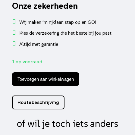
Onze zekerheden
Wij maken ‘m rijklaar: stap op en GO!
Kies de verzekering die het beste bij jou past
Altijd met garantie
1 op voorraad
Helm
vito
Toevoegen aan winkelwagen
jet
moda
mat
zwart
Routebeschrijving
m
aantal
of wil je toch iets anders