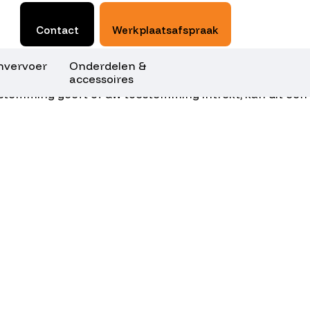
Contact
Werkplaatsafspraak
envervoer
Onderdelen &
accessoires
p te slaan en/of te raadplegen. Door in te stemmen met
oestemming geeft of uw toestemming intrekt, kan dit een