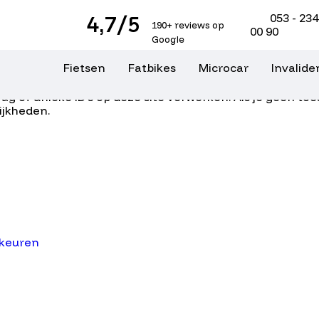
053 - 234
4,7/5
190+ reviews op
00 90
Google
Fietsen
Fatbikes
Microcar
Invalid
logieën zoals cookies om informatie over je apparaat o
g of unieke ID's op deze site verwerken. Als je geen t
ijkheden.
rkeuren