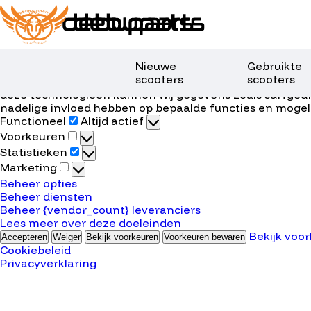
Beheer toestemming
Nieuwe
Gebruikte
scooters
scooters
Om de beste ervaringen te bieden, gebruiken wij techno
deze technologieën kunnen wij gegevens zoals surfgedra
nadelige invloed hebben op bepaalde functies en mogel
Functioneel
Functioneel
Altijd actief
Voorkeuren
Voorkeuren
Statistieken
Statistieken
Marketing
Marketing
Beheer opties
Beheer diensten
Beheer {vendor_count} leveranciers
Lees meer over deze doeleinden
Bekijk voo
Accepteren
Weiger
Bekijk voorkeuren
Voorkeuren bewaren
Cookiebeleid
Privacyverklaring