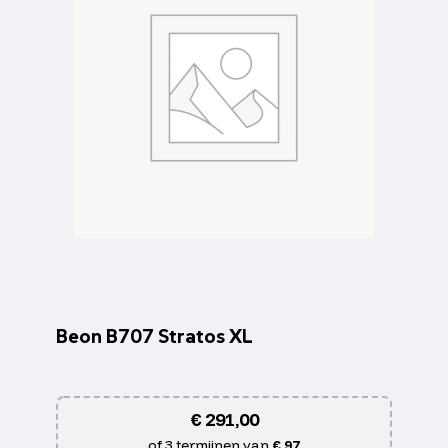
Beon B707 Stratos XL
€
291,00
of 3 termijnen van
€ 97