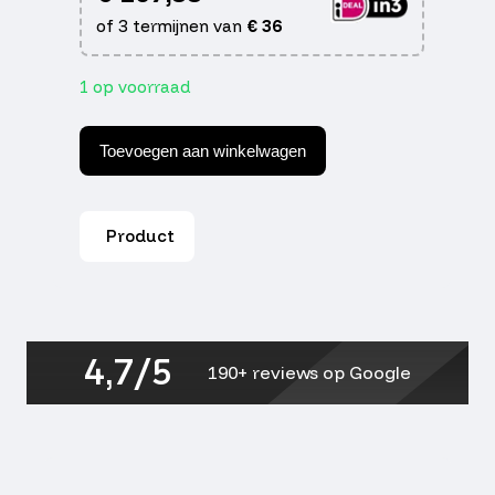
of 3 termijnen van
€
36
1 op voorraad
Beon
B506
Toevoegen aan winkelwagen
Intergraal
XXL
aantal
Product
4,7/5
190+ reviews op Google