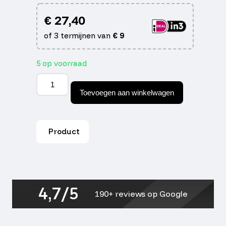
€
27,40
of 3 termijnen van
€
9
5 op voorraad
Handschoenen
Mkx
Toevoegen aan winkelwagen
serino
zwart
l
aantal
Product
4,7/5
190+ reviews op Google