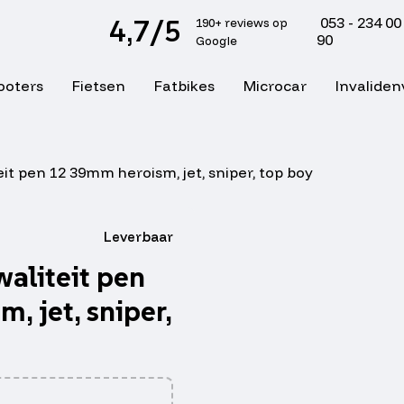
4,7/5
053 - 234 00
190+ reviews op
90
Google
ooters
Fietsen
Fatbikes
Microcar
Invaliden
it pen 12 39mm heroism, jet, sniper, top boy
Leverbaar
aliteit pen
, jet, sniper,