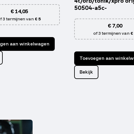
4t/orb/tonik/xpro ori
50504-a5c-
€
14,05
f 3 termijnen van
€ 5
€
7,00
of 3 termijnen van
€
gen aan winkelwagen
Toevoegen aan winkel
Bekijk