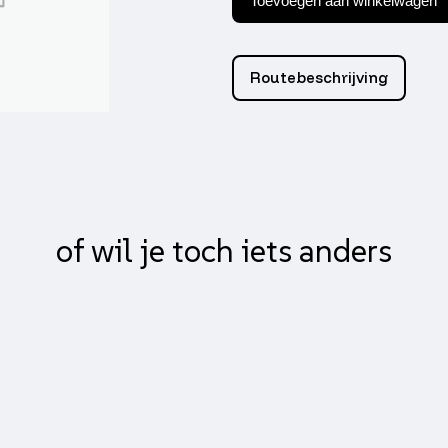
Toevoegen aan winkelwagen
A-
kwaliteit
pen
12
Routebeschrijving
39mm
heroism,
jet,
sniper,
top
boy
aantal
of wil je toch iets anders