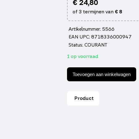
€
24,80
of 3 termijnen van
€
8
Artikelnummer: 5566
EAN UPC: 8718336000947
Status: COURANT
1 op voorraad
Zuiger
DMP
Toevoegen aan winkelwagen
A-
kwaliteit
pen
12
Product
39mm
heroism,
jet,
sniper,
top
boy
aantal