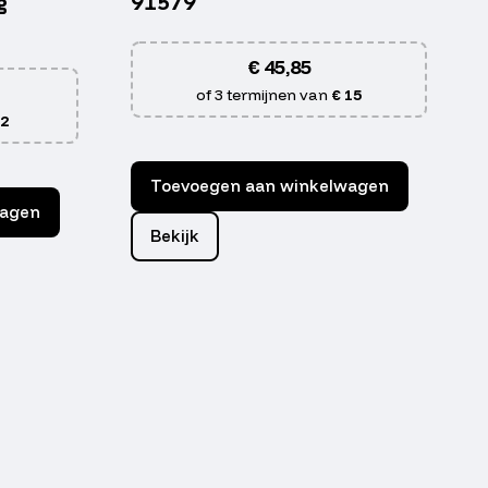
g
91579
€
45,85
of 3 termijnen van
€ 15
 2
Toevoegen aan winkelwagen
wagen
Bekijk