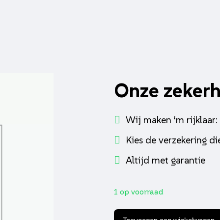
Onze zeker
Wij maken ‘m rijklaar:
Kies de verzekering die
Altijd met garantie
1 op voorraad
Zuiger
DMP