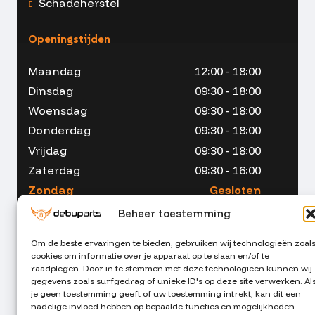
Schadeherstel
Openingstijden
Maandag
12:00 - 18:00
Dinsdag
09:30 - 18:00
Woensdag
09:30 - 18:00
Donderdag
09:30 - 18:00
Vrijdag
09:30 - 18:00
Zaterdag
09:30 - 16:00
Zondag
Gesloten
Beheer toestemming
Om de beste ervaringen te bieden, gebruiken wij technologieën zoal
cookies om informatie over je apparaat op te slaan en/of te
053 - 234 00 90
raadplegen. Door in te stemmen met deze technologieën kunnen wij
gegevens zoals surfgedrag of unieke ID's op deze site verwerken. Al
je geen toestemming geeft of uw toestemming intrekt, kan dit een
info@debuparts.nl
nadelige invloed hebben op bepaalde functies en mogelijkheden.