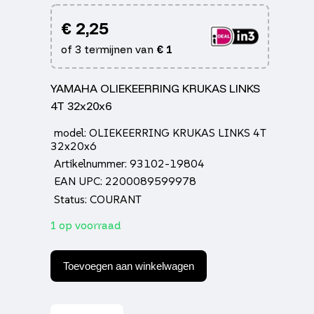
€
2,25
of 3 termijnen van
€
1
YAMAHA OLIEKEERRING KRUKAS LINKS
4T 32x20x6
model: OLIEKEERRING KRUKAS LINKS 4T
32x20x6
Artikelnummer: 93102-19804
EAN UPC: 2200089599978
Status: COURANT
1 op voorraad
Yamaha
oliekeerring
Toevoegen aan winkelwagen
krukas
links
4t
32x20x6