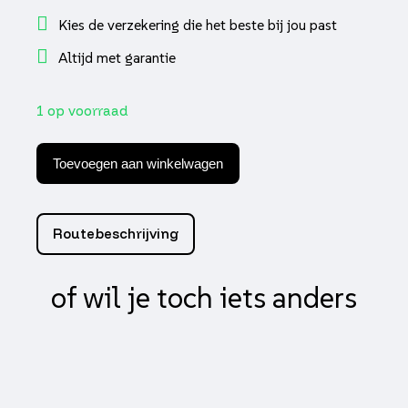
Kies de verzekering die het beste bij jou past
Altijd met garantie
1 op voorraad
Yamaha
oliekeerring
Toevoegen aan winkelwagen
krukas
links
4t
32x20x6
Routebeschrijving
aantal
of wil je toch iets anders