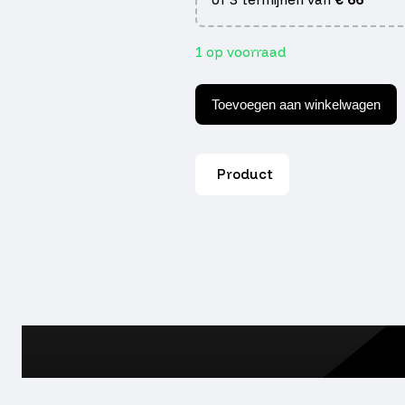
1 op voorraad
Windshield
origina
Toevoegen aan winkelwagen
syml
fiddle
ii
high
Product
aantal