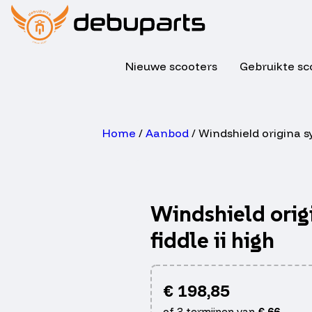
Nieuwe scooters
Gebruikte sc
Home
/
Aanbod
/ Windshield origina sy
Windshield orig
fiddle ii high
€
198,85
of 3 termijnen van
€
66