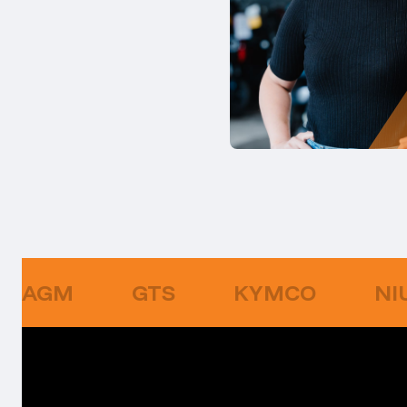
AGM
GTS
KYMCO
NI