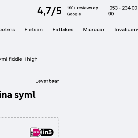
4,7/5
053 - 234 00
190+ reviews op
90
Google
ooters
Fietsen
Fatbikes
Microcar
Invaliden
ml fiddle ii high
Leverbaar
ina syml