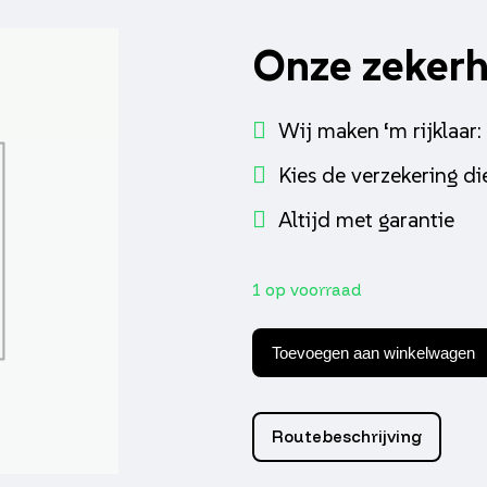
Onze zeker
Wij maken ‘m rijklaar:
Kies de verzekering die
Altijd met garantie
1 op voorraad
Windshield
origina
Toevoegen aan winkelwagen
syml
fiddle
ii
high
Routebeschrijving
aantal