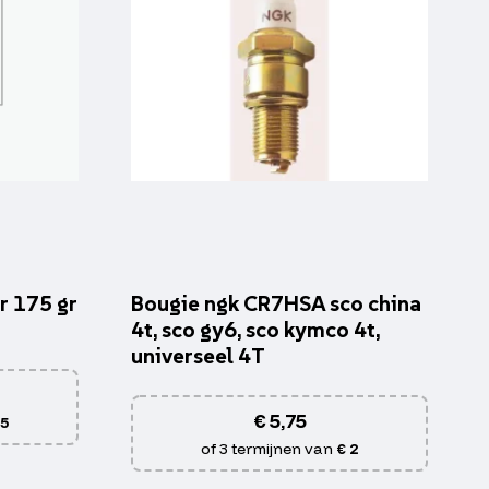
r 175 gr
Bougie ngk CR7HSA sco china
4t, sco gy6, sco kymco 4t,
universeel 4T
€
5,75
 5
of 3 termijnen van
€ 2