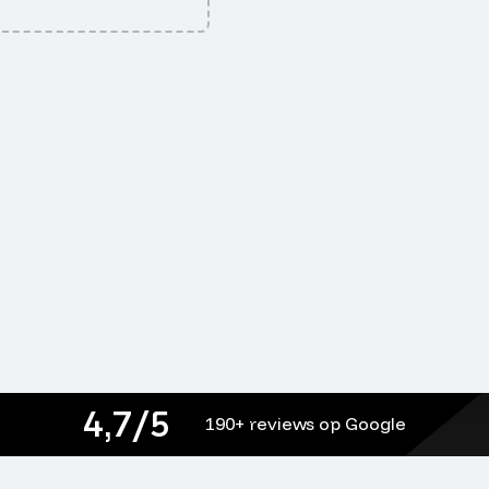
4,7/5
190+ reviews op Google