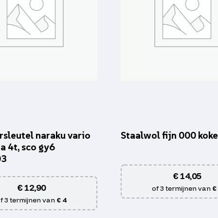
rsleutel naraku vario
Staalwol fijn 000 koke
a 4t, sco gy6
03
€
14,05
€
12,90
of 3 termijnen van
€
f 3 termijnen van
€ 4