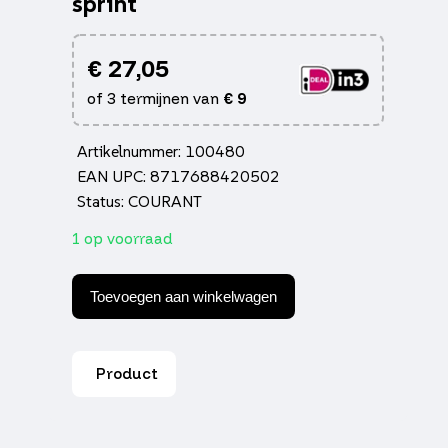
sprint
€
27,05
of 3 termijnen van
€
9
Artikelnummer: 100480
EAN UPC: 8717688420502
Status: COURANT
1 op voorraad
Tellerglas
Power1
Toevoegen aan winkelwagen
euro-
4/5
donker
smoke
Product
primavera,
sprint
aantal