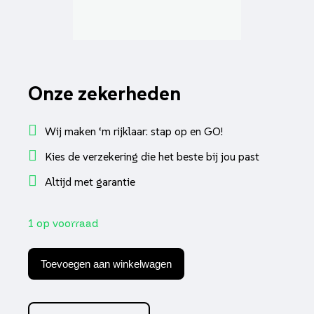
Onze zekerheden
Wij maken ‘m rijklaar: stap op en GO!
Kies de verzekering die het beste bij jou past
Altijd met garantie
1 op voorraad
Tellerglas
Power1
Toevoegen aan winkelwagen
euro-
4/5
donker
smoke