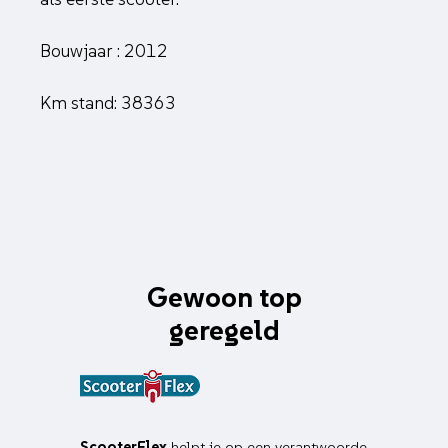
Bouwjaar : 2012
Km stand: 38363
Gewoon top
geregeld
ScooterFlex
helpt je op een verantwoorde