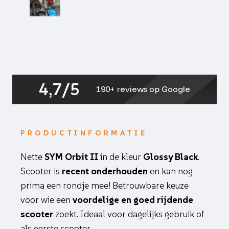
4,7/5
190+ reviews op Google
PRODUCTINFORMATIE
Nette
SYM Orbit II
in de kleur
Glossy Black
.
Scooter is
recent onderhouden
en kan nog
prima een rondje mee! Betrouwbare keuze
voor wie een
voordelige en goed rijdende
scooter
zoekt. Ideaal voor dagelijks gebruik of
als eerste scooter.