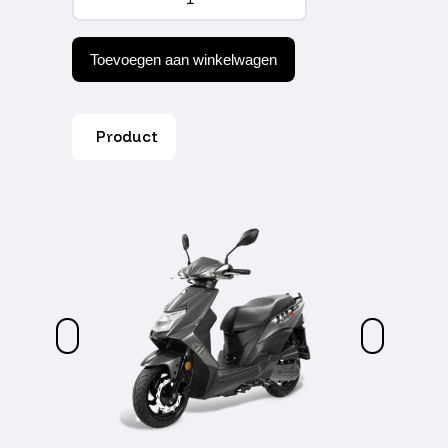
Orbit
III
E5+
BRONZE
Toevoegen aan winkelwagen
GREY
aantal
Product