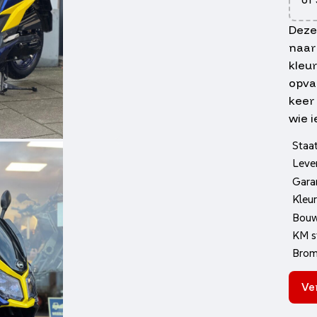
Deze 
naar 
kleu
opval
keer
wie i
Staa
Lever
Gara
Kleur
Bouw
KM s
Brom 
Ve