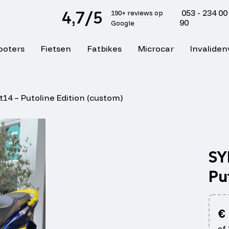
4,7/5
053 - 234 00
190+ reviews op
90
Google
ooters
Fietsen
Fatbikes
Microcar
Invaliden
14 – Putoline Edition (custom)
SY
Pu
€
of