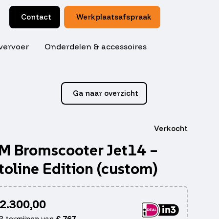
Contact
Werkplaatsafspraak
vervoer
Onderdelen & accessoires
Ga naar overzicht
Verkocht
M Bromscooter Jet14 –
toline Edition (custom)
2.300,00
 3 termijnen van
€
767