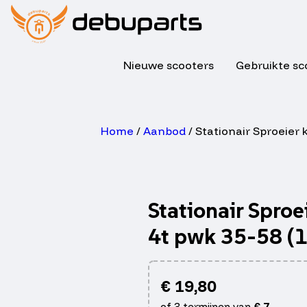
Nieuwe scooters
Gebruikte sc
Home
/
Aanbod
/ Stationair Sproeier k
Stationair Sproei
4t pwk 35-58 (
€
19,80
of 3 termijnen van
€
7