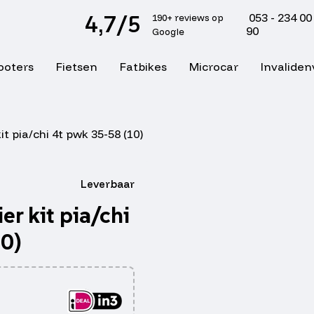
4,7/5
053 - 234 00
190+ reviews op
90
Google
ooters
Fietsen
Fatbikes
Microcar
Invaliden
it pia/chi 4t pwk 35-58 (10)
Leverbaar
er kit pia/chi
10)