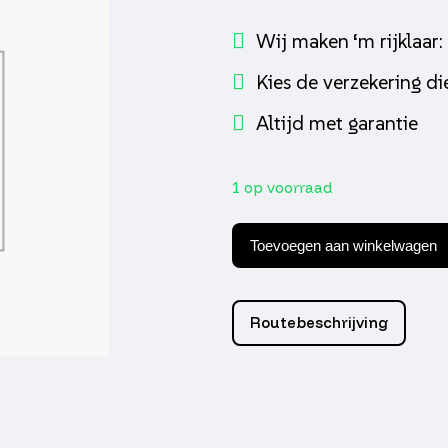
Wij maken ‘m rijklaar:
Kies de verzekering die
Altijd met garantie
1 op voorraad
Stationair
Sproeier
Toevoegen aan winkelwagen
kit
pia/chi
4t
pwk
Routebeschrijving
35-
58
(10)
aantal