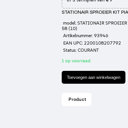
STATIONAIR SPROEIER KIT PIA
model: STATIONAIR SPROEIER
58 (10)
Artikelnummer: 93946
EAN UPC: 2200108207792
Status: COURANT
1 op voorraad
Stationair
Sproeier
Toevoegen aan winkelwagen
kit
pia/chi
4t
pwk
Product
35-
58
(10)
aantal