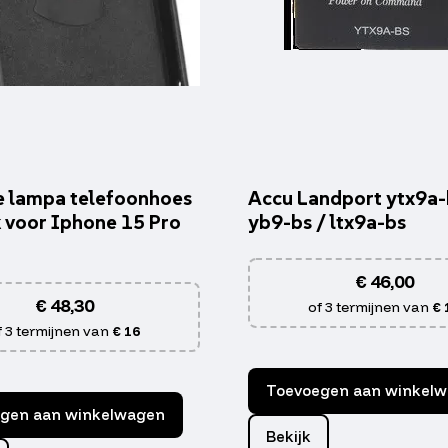
 lampa telefoonhoes
Accu Landport ytx9a-
 voor Iphone 15 Pro
yb9-bs / ltx9a-bs
€
46,00
€
48,30
of 3 termijnen van
€ 
f 3 termijnen van
€ 16
Toevoegen aan winkel
gen aan winkelwagen
Bekijk