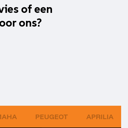
vies of een
oor ons?
MAHA
PEUGEOT
APRILIA