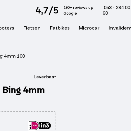
4,7/5
053 - 234 00
190+ reviews op
90
Google
ooters
Fietsen
Fatbikes
Microcar
Invaliden
ing 4mm 100
Leverbaar
nt Bing 4mm