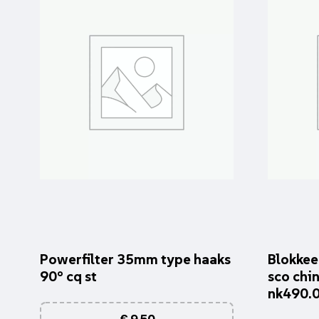
Powerfilter 35mm type haaks
Blokkee
90° cq st
sco chin
nk490.
€
9,50