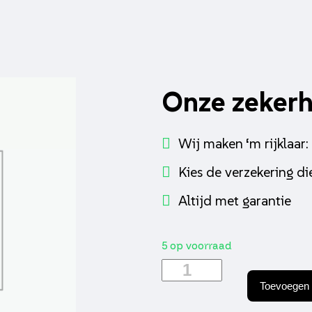
Onze zeker
Wij maken ‘m rijklaar:
Kies de verzekering die
Altijd met garantie
5 op voorraad
Sproeier
klein
Toevoegen 
nt
Bing