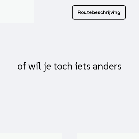
4mm
100
Routebeschrijving
aantal
of wil je toch iets anders