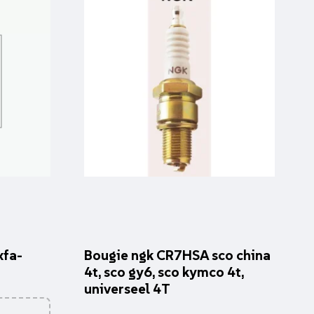
xfa-
Bougie ngk CR7HSA sco china
4t, sco gy6, sco kymco 4t,
universeel 4T