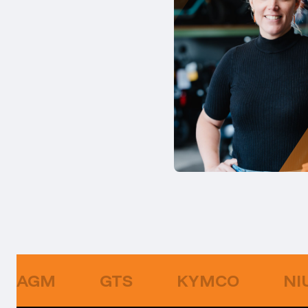
AGM
GTS
KYMCO
NI