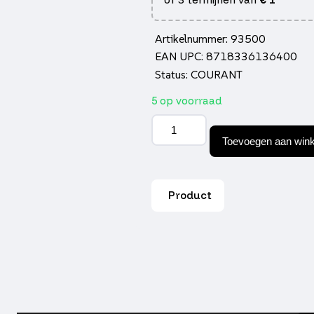
Artikelnummer: 93500
EAN UPC: 8718336136400
Status: COURANT
5 op voorraad
Sproeier
klein
Toevoegen aan win
nt
Bing
4mm
100
Product
aantal