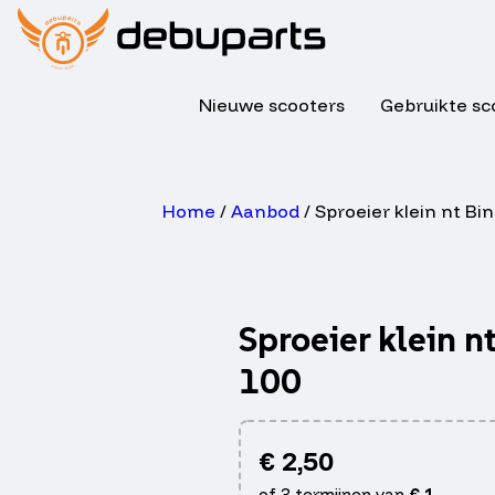
Nieuwe scooters
Gebruikte sc
Home
/
Aanbod
/ Sproeier klein nt B
Sproeier klein 
100
€
2,50
of 3 termijnen van
€
1