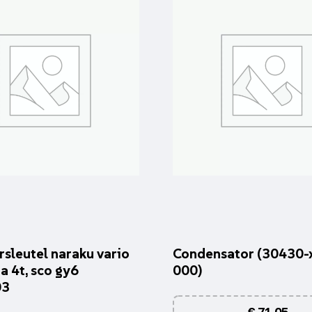
rsleutel naraku vario
Condensator (30430-
a 4t, sco gy6
000)
03
€
71,05