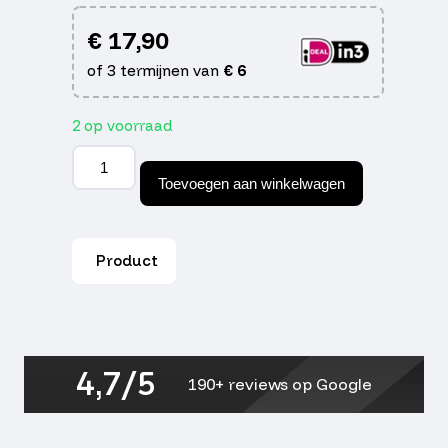
€
17,90
of 3 termijnen van
€
6
2 op voorraad
Sproeier
kit
Toevoegen aan winkelwagen
racing
pwk
248-
270
Product
(10)
aantal
4,7/5
190+ reviews op Google