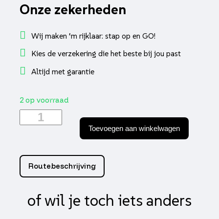
Onze zekerheden
Wij maken ‘m rijklaar: stap op en GO!
Kies de verzekering die het beste bij jou past
Altijd met garantie
2 op voorraad
Sproeier
kit
Toevoegen aan winkelwagen
racing
pwk
248-
270
Routebeschrijving
(10)
aantal
of wil je toch iets anders