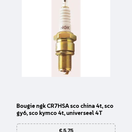
Bougie ngk CR7HSA sco china 4t, sco
gy6, sco kymco 4t, universeel 4T
€
5,75