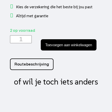
Kies de verzekering die het beste bij jou past
Altijd met garantie
2 op voorraad
Sproeier
kit
Toevoegen aan winkelwagen
dellorto
klein
5mm
100-
Routebeschrijving
122
(10)
aantal
of wil je toch iets anders