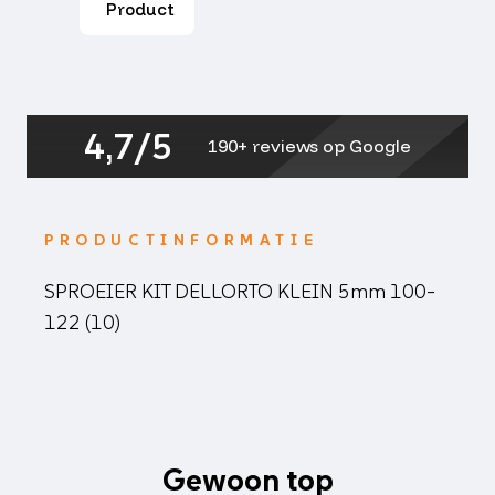
Product
122
(10)
aantal
4,7/5
190+ reviews op Google
PRODUCTINFORMATIE
SPROEIER KIT DELLORTO KLEIN 5mm 100-
122 (10)
Gewoon top