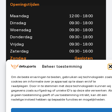
Openingstijden
Maandag
12:00 - 18:00
Dinsdag
09:30 - 18:00
Woensdag
09:30 - 18:00
Donderdag
09:30 - 18:00
Vrijdag
09:30 - 18:00
Zaterdag
09:30 - 16:00
Zondag
Gesloten
Beheer toestemming
Om de beste ervaringen te bieden, gebruiken wij technologieën zoal
cookies om informatie over je apparaat op te slaan en/of te
053 - 234 00 90
raadplegen. Door in te stemmen met deze technologieën kunnen wij
gegevens zoals surfgedrag of unieke ID's op deze site verwerken. Al
je geen toestemming geeft of uw toestemming intrekt, kan dit een
info@debuparts.nl
nadelige invloed hebben op bepaalde functies en mogelijkheden.
Stuur ons een appje