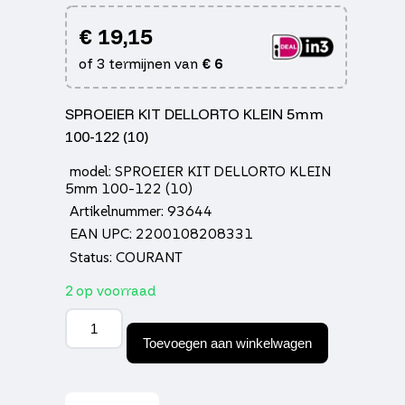
€
19,15
of 3 termijnen van
€
6
SPROEIER KIT DELLORTO KLEIN 5mm
100-122 (10)
model: SPROEIER KIT DELLORTO KLEIN
5mm 100-122 (10)
Artikelnummer: 93644
EAN UPC: 2200108208331
Status: COURANT
2 op voorraad
Sproeier
kit
Toevoegen aan winkelwagen
dellorto
klein
5mm
100-