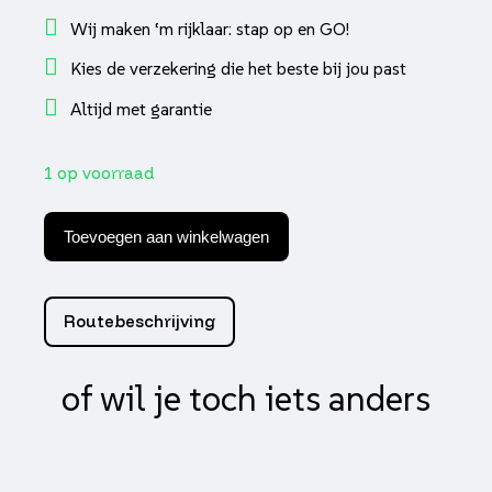
Wij maken ‘m rijklaar: stap op en GO!
Kies de verzekering die het beste bij jou past
Altijd met garantie
1 op voorraad
Servicekit
fiddle
Toevoegen aan winkelwagen
ii
/
crox
e5
Routebeschrijving
aantal
of wil je toch iets anders