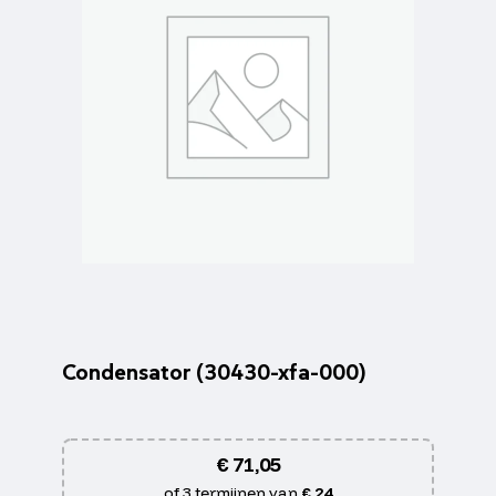
Condensator (30430-xfa-000)
€
71,05
of 3 termijnen van
€ 24