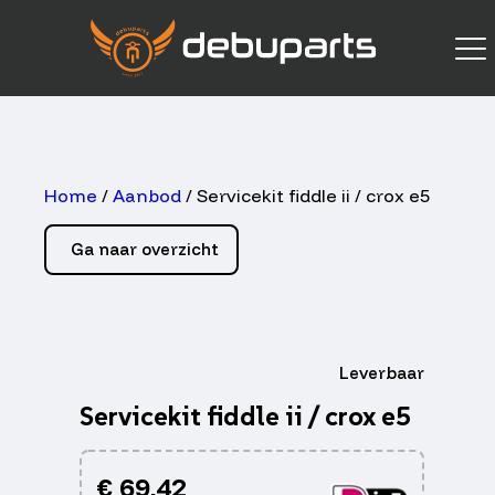
Home
/
Aanbod
/ Servicekit fiddle ii / crox e5
Ga naar overzicht
Leverbaar
Servicekit fiddle ii / crox e5
€
69,42