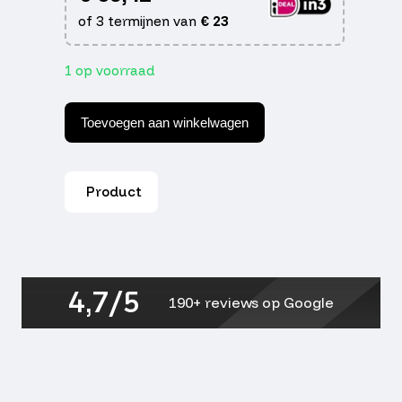
of 3 termijnen van
€
23
1 op voorraad
Servicekit
fiddle
Toevoegen aan winkelwagen
ii
/
crox
e5
Product
aantal
4,7/5
190+ reviews op Google