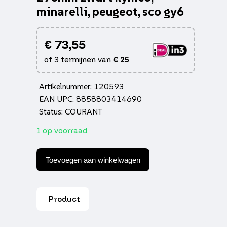
minarelli, peugeot, sco gy6
€
73,55
of 3 termijnen van
€
25
Artikelnummer: 120593
EAN UPC: 8858803414690
Status: COURANT
1 op voorraad
Schokbreker
yss
Toevoegen aan winkelwagen
pro-
x
serie
290mm
Product
zwart
kymco,
minarelli,