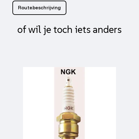
290mm
Routebeschrijving
zwart
kymco,
minarelli,
of wil je toch iets anders
peugeot,
sco
gy6
aantal