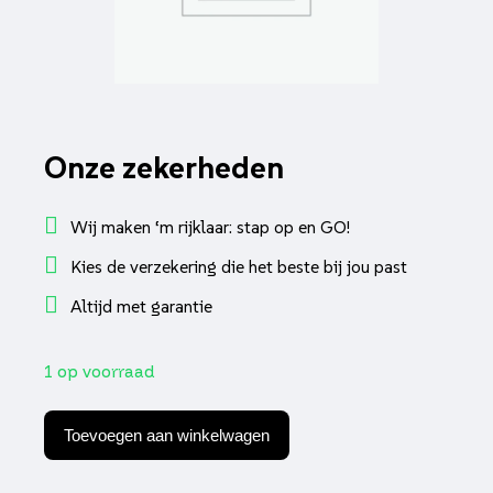
Onze zekerheden
Wij maken ‘m rijklaar: stap op en GO!
Kies de verzekering die het beste bij jou past
Altijd met garantie
1 op voorraad
Schokbreker
yss
Toevoegen aan winkelwagen
pro-
x
serie