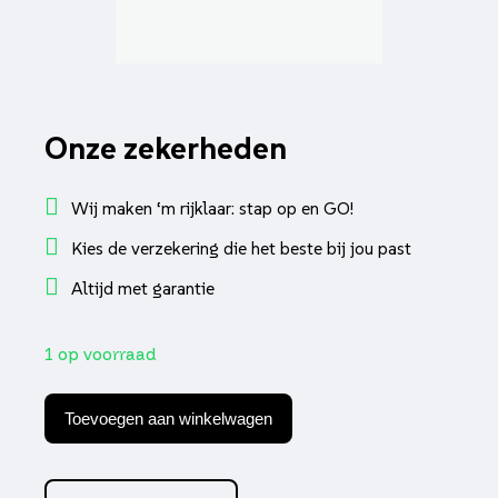
Onze zekerheden
Wij maken ‘m rijklaar: stap op en GO!
Kies de verzekering die het beste bij jou past
Altijd met garantie
1 op voorraad
Schokbreker
DMP
Toevoegen aan winkelwagen
voorvork
euro-
2
zwart