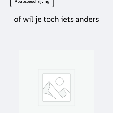
Routebeschrijving
primavera,
sprint
aantal
of wil je toch iets anders