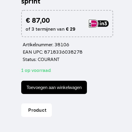
sprint
€
87,00
of 3 termijnen van
€
29
Artikelnummer: 38106
EAN UPC: 8718336038278
Status: COURANT
1 op voorraad
Schokbreker
DMP
Toevoegen aan winkelwagen
voorvork
euro-
2
zwart
Product
primavera,
sprint
aantal