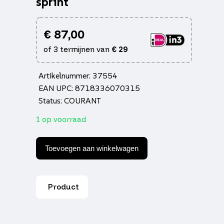
sprint
€
87,00
of 3 termijnen van
€
29
Artikelnummer: 37554
EAN UPC: 8718336070315
Status: COURANT
1 op voorraad
Schokbreker
+20%
Toevoegen aan winkelwagen
meer
draagvermogen
primavera,
sprint
Product
aantal