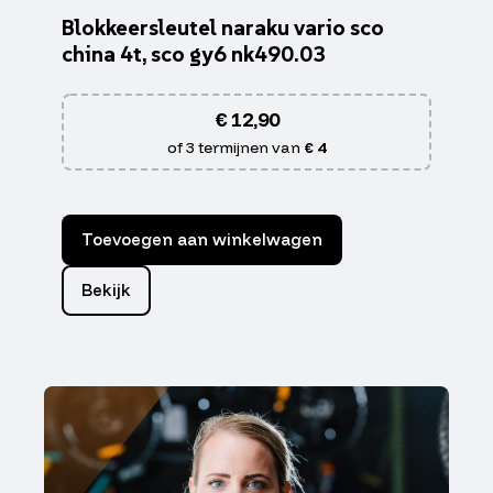
Blokkeersleutel naraku vario sco
china 4t, sco gy6 nk490.03
€
12,90
of 3 termijnen van
€ 4
Toevoegen aan winkelwagen
Bekijk