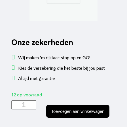
Onze zekerheden
Wij maken ‘m rijklaar: stap op en GO!
Kies de verzekering die het beste bij jou past
Altijd met garantie
12 op voorraad
Schakelaar
knipperlicht
Toevoegen aan winkelwagen
riva/vx50agm/chi
lx/nap
aantal