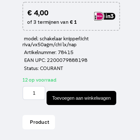
€
4,00
of 3 termijnen van
€
1
model: schakelaar knipperlicht
riva/vx50agm/chi lx/nap
Artikelnummer: 78415
EAN UPC: 2200079888198
Status: COURANT
12 op voorraad
Schakelaar
knipperlicht
Toevoegen aan winkelwagen
riva/vx50agm/chi
lx/nap
aantal
Product