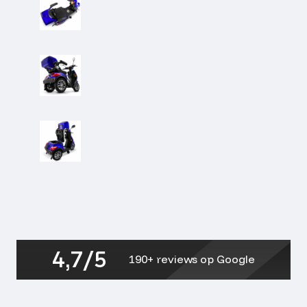
4,7/5
190+ reviews op Google