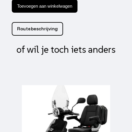
E-
Toevoegen aan winkelwagen
Trike
V.3
Rood
aantal
Routebeschrijving
of wil je toch iets anders