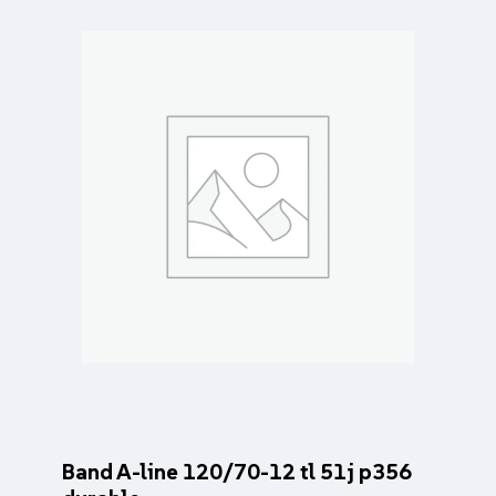
Band A-line 120/70-12 tl 51j p356