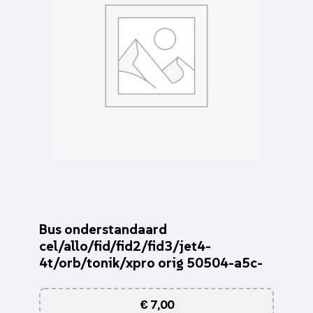
Bus onderstandaard
cel/allo/fid/fid2/fid3/jet4-
4t/orb/tonik/xpro orig 50504-a5c-
€
7,00