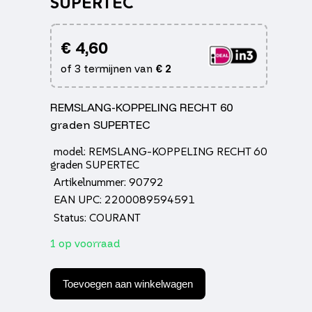
SUPERTEC
€
4,60
of 3 termijnen van
€
2
REMSLANG-KOPPELING RECHT 60
graden SUPERTEC
model: REMSLANG-KOPPELING RECHT 60
graden SUPERTEC
Artikelnummer: 90792
EAN UPC: 2200089594591
Status: COURANT
1 op voorraad
REMSLANG-
KOPPELING
Toevoegen aan winkelwagen
RECHT
60