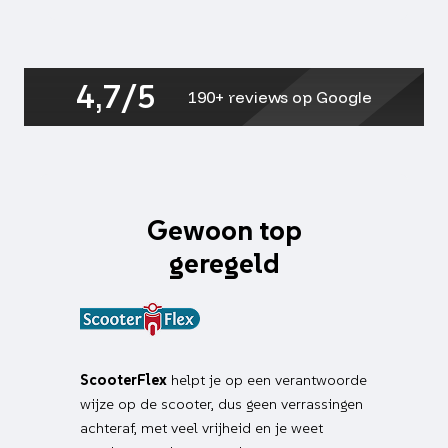
zip2000,
zip2000sp,
zip2006
4t
4,7/5
aantal
190+ reviews op Google
Gewoon top
geregeld
ScooterFlex
helpt je op een verantwoorde
wijze op de scooter, dus geen verrassingen
achteraf, met veel vrijheid en je weet