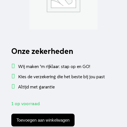
Onze zekerheden
Wij maken ‘m rijklaar: stap op en GO!
Kies de verzekering die het beste bij jou past
Altijd met garantie
1 op voorraad
Remgreep
euro-
Toevoegen aan winkelwagen
2/4/5