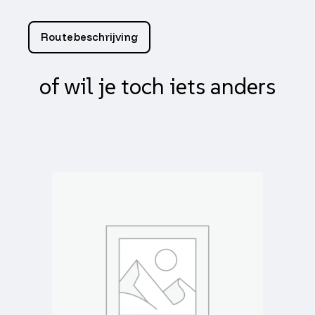
links
zwart
piaggio,
Routebeschrijving
zip
va2009,
zip2000,
of wil je toch iets anders
zip2000sp,
zip2006
4t
aantal