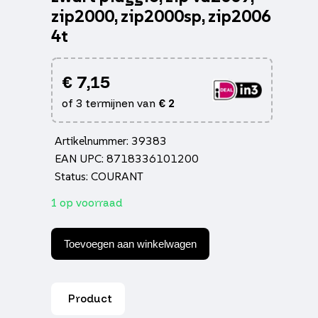
zip2000, zip2000sp, zip2006
4t
€
7,15
of 3 termijnen van
€
2
Artikelnummer: 39383
EAN UPC: 8718336101200
Status: COURANT
1 op voorraad
Remgreep
euro-
Toevoegen aan winkelwagen
2/4/5
links
zwart
piaggio,
Product
zip
va2009,