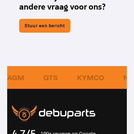
andere vraag voor ons?
Stuur een bericht
AGM
GTS
KYMCO
NI
4,7/5
190+ reviews op Google