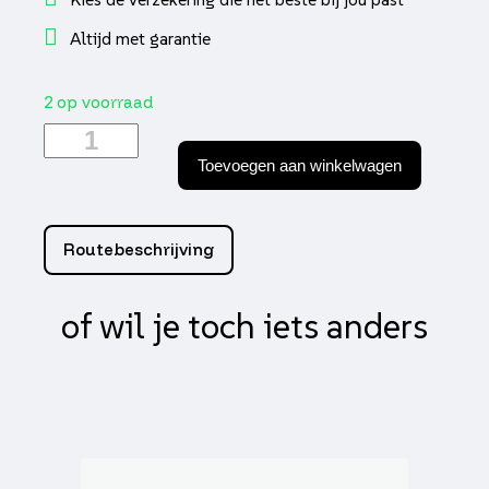
Altijd met garantie
2 op voorraad
Remblokset
Rms
Toevoegen aan winkelwagen
(aprilia
rs2000)
kba
aantal
Routebeschrijving
of wil je toch iets anders