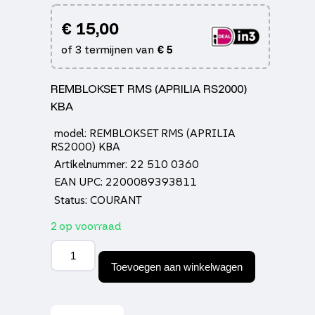
€
15,00
of 3 termijnen van
€
5
REMBLOKSET RMS (APRILIA RS2000)
KBA
model: REMBLOKSET RMS (APRILIA
RS2000) KBA
Artikelnummer: 22 510 0360
EAN UPC: 2200089393811
Status: COURANT
2 op voorraad
Remblokset
Rms
Toevoegen aan winkelwagen
(aprilia
rs2000)
kba
aantal