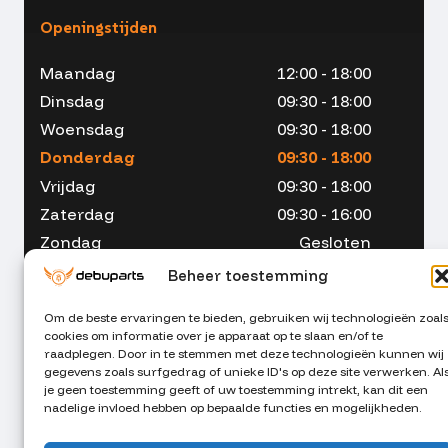
Openingstijden
Maandag
12:00 - 18:00
Dinsdag
09:30 - 18:00
Woensdag
09:30 - 18:00
Donderdag
09:30 - 18:00
Vrijdag
09:30 - 18:00
Zaterdag
09:30 - 16:00
Zondag
Gesloten
Beheer toestemming
Om de beste ervaringen te bieden, gebruiken wij technologieën zoal
cookies om informatie over je apparaat op te slaan en/of te
053 - 234 00 90
raadplegen. Door in te stemmen met deze technologieën kunnen wij
gegevens zoals surfgedrag of unieke ID's op deze site verwerken. Al
je geen toestemming geeft of uw toestemming intrekt, kan dit een
info@debuparts.nl
nadelige invloed hebben op bepaalde functies en mogelijkheden.