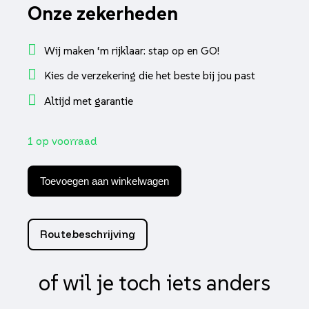
Onze zekerheden
Wij maken ‘m rijklaar: stap op en GO!
Kies de verzekering die het beste bij jou past
Altijd met garantie
1 op voorraad
Powerfilter
35/45mm
Toevoegen aan winkelwagen
gauzy
zilver-
grijs
Supertec
Routebeschrijving
aantal
of wil je toch iets anders