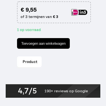
€
9,55
of 3 termijnen van
€
3
1 op voorraad
Powerfilter
35/45mm
Toevoegen aan winkelwagen
gauzy
zilver-
grijs
Supertec
Product
aantal
4,7/5
190+ reviews op Google