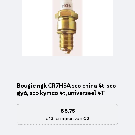
Bougie ngk CR7HSA sco china 4t, sco
gy6, sco kymco 4t, universeel 4T
€
5,75
of 3 termijnen van
€ 2