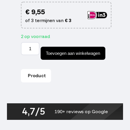
€
9,55
of 3 termijnen van
€
3
2 op voorraad
Powerfilter
35/45mm
Toevoegen aan winkelwagen
gauzy
goud
Supertec
aantal
Product
4,7/5
190+ reviews op Google