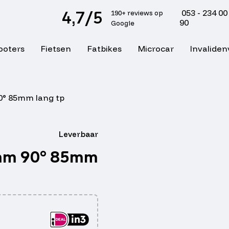
4,7/5
053 - 234 00
190+ reviews op
90
Google
ooters
Fietsen
Fatbikes
Microcar
Invaliden
0° 85mm lang tp
Leverbaar
2mm 90° 85mm