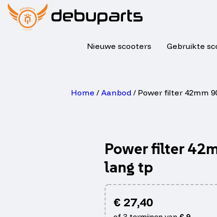
Nieuwe scooters
Gebruikte sc
Home
/
Aanbod
/ Power filter 42mm 9
Power filter 4
lang tp
€
27,40
of 3 termijnen van
€
9