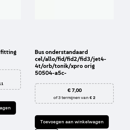
fitting
Bus onderstandaard
cel/allo/fid/fid2/fid3/jet4-
4t/orb/tonik/xpro orig
50504-a5c-
11
€
7,00
of 3 termijnen van
€ 2
wagen
Toevoegen aan winkelwagen