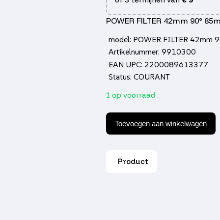
POWER FILTER 42mm 90° 85
model: POWER FILTER 42mm 
Artikelnummer: 9910300
EAN UPC: 2200089613377
Status: COURANT
1 op voorraad
Power
filter
Toevoegen aan winkelwagen
42mm
90°
85mm
lang
Product
tp
aantal