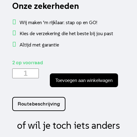
Onze zekerheden
Wij maken ‘m rijklaar: stap op en GO!
Kies de verzekering die het beste bij jou past
Altijd met garantie
2 op voorraad
onderstandaard
compleet
Toevoegen aan winkelwagen
(made
in
Italy)
aantal
Routebeschrijving
of wil je toch iets anders