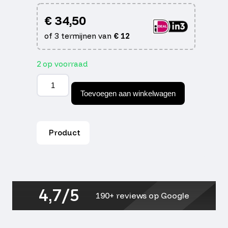
€
34,50
of 3 termijnen van
€
12
2 op voorraad
onderstandaard
compleet
Toevoegen aan winkelwagen
(made
in
Italy)
aantal
Product
4,7/5
190+ reviews op Google