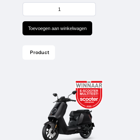
NIU
NQiX
150
Mat
Zwart
Toevoegen aan winkelwagen
aantal
Product