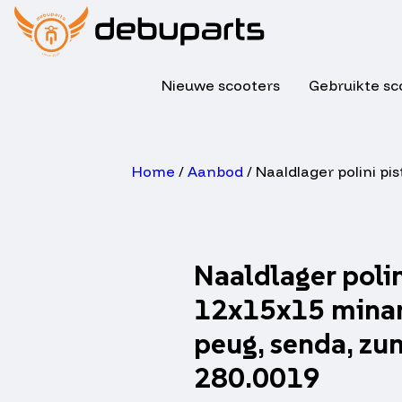
Nieuwe scooters
Gebruikte sc
Home
/
Aanbod
/ Naaldlager polini p
Naaldlager poli
12x15x15 minare
peug, senda, zu
280.0019