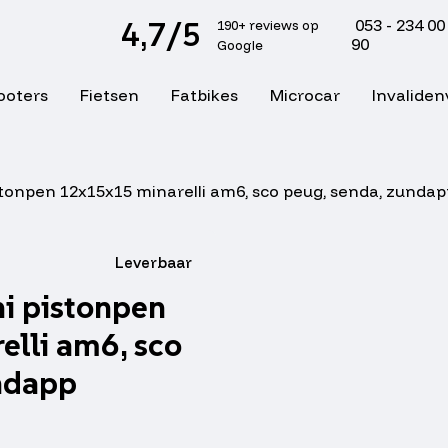
4,7/5
053 - 234 00
190+ reviews op
90
Google
ooters
Fietsen
Fatbikes
Microcar
Invaliden
istonpen 12x15x15 minarelli am6, sco peug, senda, zundap
Leverbaar
ni pistonpen
lli am6, sco
ndapp