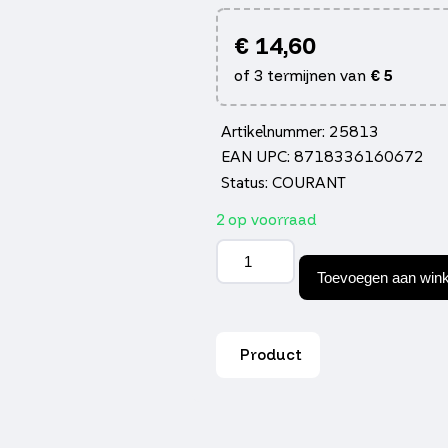
€
14,60
of 3 termijnen van
€
5
Artikelnummer: 25813
EAN UPC: 8718336160672
Status: COURANT
2 op voorraad
Naaldlager
polini
Toevoegen aan win
pistonpen
12x15x15
minarelli
am6,
Product
sco
peug,
senda,
zundapp
280.0019