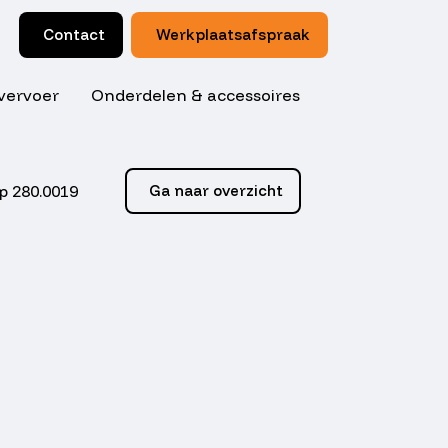
Contact
Werkplaatsafspraak
vervoer
Onderdelen & accessoires
p 280.0019
Ga naar overzicht