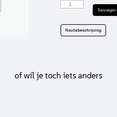
Naaldlager
polini
Toevoegen 
pistonpen
12x15x15
minarelli
am6,
Routebeschrijving
sco
peug,
senda,
zundapp
280.0019
aantal
of wil je toch iets anders