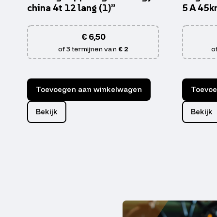
china 4t 12 lang (1)”
5 A 45k
€
6,50
of 3 termijnen van
€ 2
o
Toevoegen aan winkelwagen
Toevoe
Bekijk
Bekijk