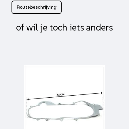
104,
Routebeschrijving
Tomos
A35,
puch
of wil je toch iets anders
maxi
213.0017
aantal