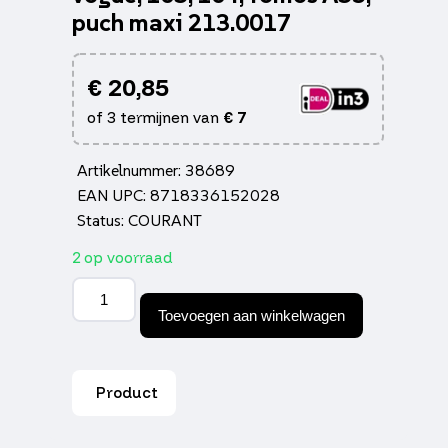
puch maxi 213.0017
€
20,85
of 3 termijnen van
€
7
Artikelnummer: 38689
EAN UPC: 8718336152028
Status: COURANT
2 op voorraad
Membraan
polini
Toevoegen aan winkelwagen
peugeot,
vogue,
103,
104,
Product
Tomos
A35,
puch