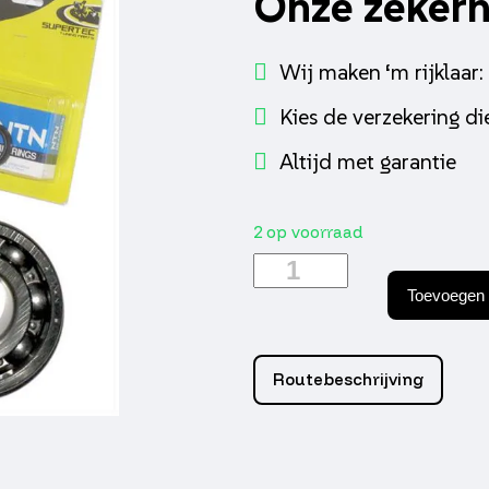
Onze zeker
Wij maken ‘m rijklaar:
Kies de verzekering die
Altijd met garantie
2 op voorraad
Lager/keerringset
peugeot
Toevoegen 
horz
jetforce/ludix
4dlg
aantal
Routebeschrijving