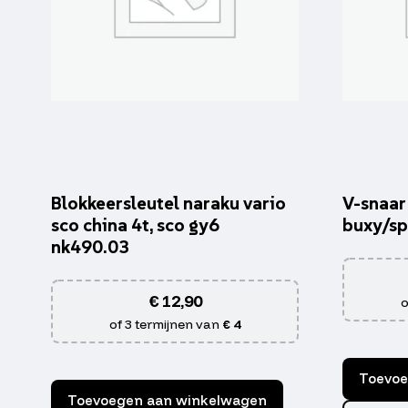
Blokkeersleutel naraku vario
V-snaa
sco china 4t, sco gy6
buxy/sp
nk490.03
€
12,90
o
of 3 termijnen van
€ 4
Toevoe
Toevoegen aan winkelwagen