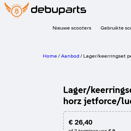
Nieuwe scooters
Gebruikte sc
Home
/
Aanbod
/ Lager/keerringset pe
Lager/keerrings
horz jetforce/lu
€
26,40
of 3 termijnen van
€
9