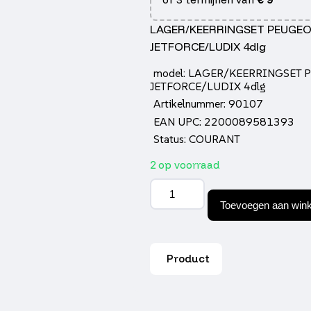
LAGER/KEERRINGSET PEUGE
JETFORCE/LUDIX 4dlg
model: LAGER/KEERRINGSET 
JETFORCE/LUDIX 4dlg
Artikelnummer: 90107
EAN UPC: 2200089581393
Status: COURANT
2 op voorraad
Lager/keerringset
peugeot
Toevoegen aan win
horz
jetforce/ludix
4dlg
aantal
Product