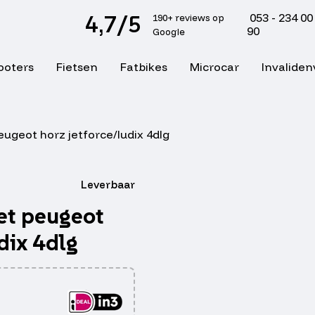
4,7/5
053 - 234 00
190+ reviews op
90
Google
ooters
Fietsen
Fatbikes
Microcar
Invaliden
ugeot horz jetforce/ludix 4dlg
Leverbaar
et peugeot
dix 4dlg