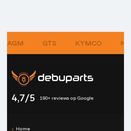
AGM
GTS
KYMCO
NI
4,7/5
190+ reviews op Google
Home