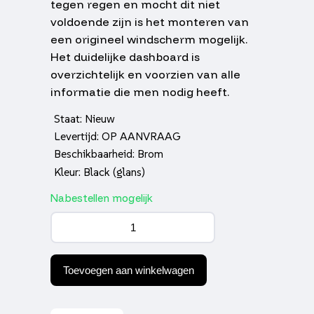
tegen regen en mocht dit niet
voldoende zijn is het monteren van
een origineel windscherm mogelijk.
Het duidelijke dashboard is
overzichtelijk en voorzien van alle
informatie die men nodig heeft.
Staat: Nieuw
Levertijd: OP AANVRAAG
Beschikbaarheid: Brom
Kleur: Black (glans)
Nabestellen mogelijk
Kymco
Agility
FR
klap
Euro5
Toevoegen aan winkelwagen
aantal