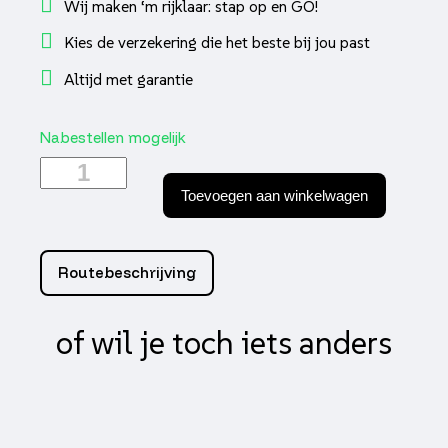
Wij maken ‘m rijklaar: stap op en GO!
Kies de verzekering die het beste bij jou past
Altijd met garantie
Nabestellen mogelijk
Kymco
Agility
Toevoegen aan winkelwagen
FR
klap
Euro5
aantal
Routebeschrijving
of wil je toch iets anders