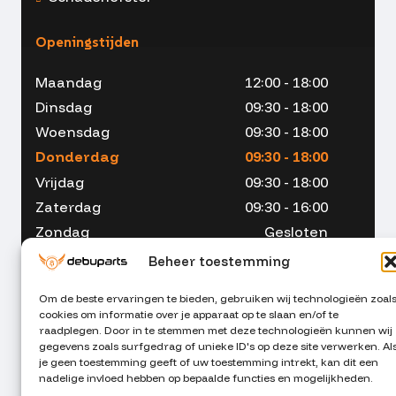
Openingstijden
Maandag
12:00 - 18:00
Dinsdag
09:30 - 18:00
Woensdag
09:30 - 18:00
Donderdag
09:30 - 18:00
Vrijdag
09:30 - 18:00
Zaterdag
09:30 - 16:00
Zondag
Gesloten
Beheer toestemming
Om de beste ervaringen te bieden, gebruiken wij technologieën zoal
cookies om informatie over je apparaat op te slaan en/of te
053 - 234 00 90
raadplegen. Door in te stemmen met deze technologieën kunnen wij
gegevens zoals surfgedrag of unieke ID's op deze site verwerken. Al
je geen toestemming geeft of uw toestemming intrekt, kan dit een
info@debuparts.nl
nadelige invloed hebben op bepaalde functies en mogelijkheden.