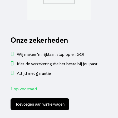
Onze zekerheden
Wij maken ‘m rijklaar: stap op en GO!
Kies de verzekering die het beste bij jou past
Altijd met garantie
1 op voorraad
Krukas
orbit
Toevoegen aan winkelwagen
2,
cello/allo,
fiddle