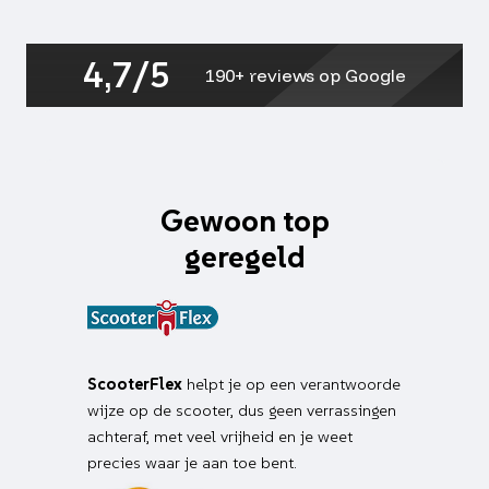
14,
jet4-
4t,
4,7/5
mio,
190+ reviews op Google
speedfight
3
aantal
Gewoon top
geregeld
ScooterFlex
helpt je op een verantwoorde
wijze op de scooter, dus geen verrassingen
achteraf, met veel vrijheid en je weet
precies waar je aan toe bent.