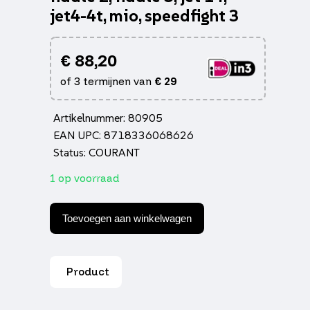
jet4-4t, mio, speedfight 3
€
88,20
of 3 termijnen van
€
29
Artikelnummer: 80905
EAN UPC: 8718336068626
Status: COURANT
1 op voorraad
Krukas
orbit
Toevoegen aan winkelwagen
2,
cello/allo,
fiddle
2,
Product
fiddle
3,
jet