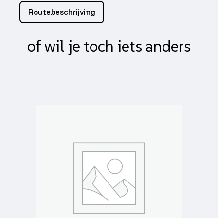
2,
Routebeschrijving
fiddle
3,
jet
of wil je toch iets anders
14,
jet4-
4t,
mio,
speedfight
3
aantal