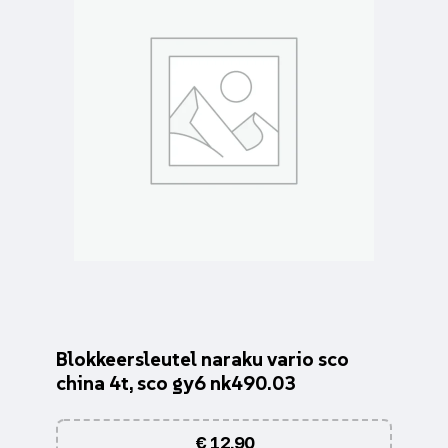
Blokkeersleutel naraku vario sco
china 4t, sco gy6 nk490.03
€
12,90