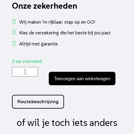
Onze zekerheden
Wij maken ‘m rijklaar: stap op en GO!
Kies de verzekering die het beste bij jou past
Altijd met garantie
2 op voorraad
Krukas
minarelli
Toevoegen aan winkelwagen
horizontaal
2t
aantal
Routebeschrijving
of wil je toch iets anders