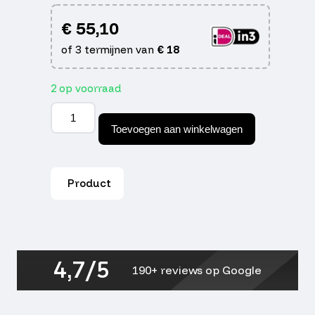
€
55,10
of 3 termijnen van
€
18
2 op voorraad
Krukas
minarelli
Toevoegen aan winkelwagen
horizontaal
2t
aantal
Product
4,7/5
190+ reviews op Google