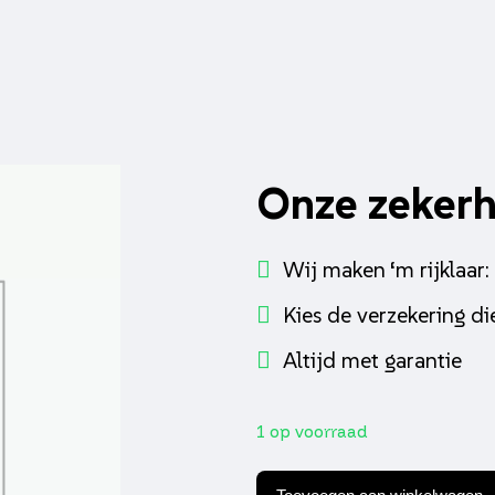
Onze zeker
Wij maken ‘m rijklaar:
Kies de verzekering die
Altijd met garantie
1 op voorraad
Knipperlichtset
led