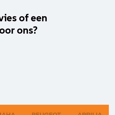
vies of een
oor ons?
MAHA
PEUGEOT
APRILIA