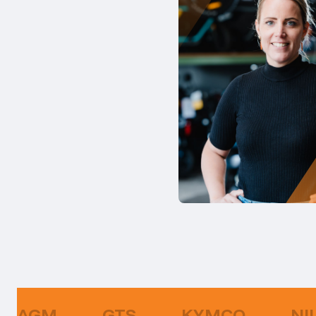
AGM
GTS
KYMCO
NI