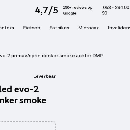
4,7/5
053 - 234 00
190+ reviews op
90
Google
ooters
Fietsen
Fatbikes
Microcar
Invaliden
 evo-2 primav/sprin donker smoke achter DMP
Leverbaar
 led evo-2
onker smoke