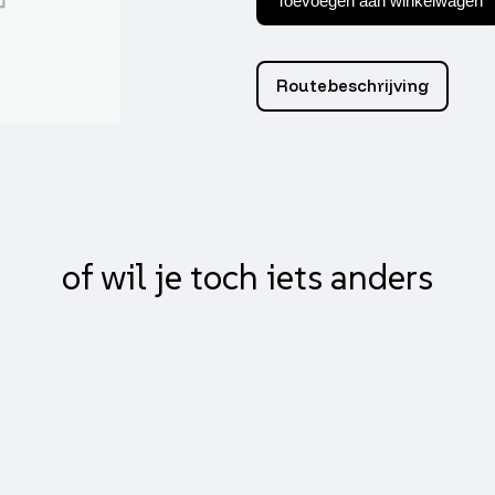
Toevoegen aan winkelwagen
evo-
2
primav/sprin
donker
Routebeschrijving
smoke
achter
DMP
aantal
of wil je toch iets anders