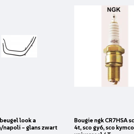
beugel look a
Bougie ngk CR7HSA sc
a/napoli – glans zwart
4t, sco gy6, sco kymco