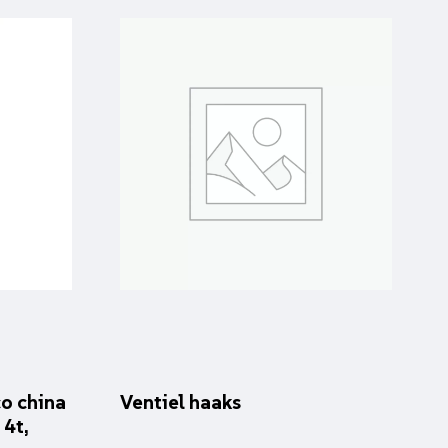
o china
Ventiel haaks
 4t,