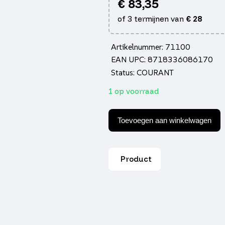
€
83,35
of 3 termijnen van
€
28
Artikelnummer: 71100
EAN UPC: 8718336086170
Status: COURANT
1 op voorraad
Knipperlichtset
led
Toevoegen aan winkelwagen
evo-
2
primav/sprin
donker
Product
smoke
achter
DMP
aantal