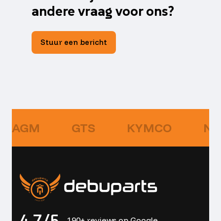
andere vraag voor ons?
Stuur een bericht
AGM
GTS
KYMCO
NI
4,7/5
190+ reviews op Google