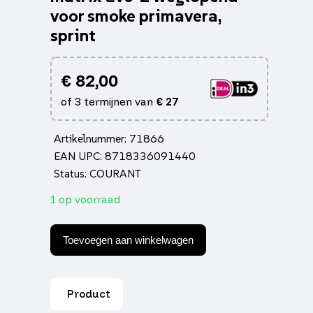
voor smoke primavera,
sprint
€
82,00
of 3 termijnen van
€
27
Artikelnummer: 71866
EAN UPC: 8718336091440
Status: COURANT
1 op voorraad
Knipperlichtset
DMP
Toevoegen aan winkelwagen
led
matrix
Evo-
2
Product
weglopend
voor