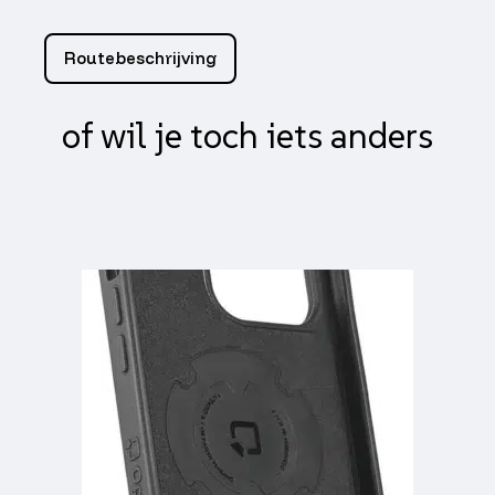
matrix
Evo-
2
Routebeschrijving
weglopend
voor
smoke
of wil je toch iets anders
primavera,
sprint
aantal