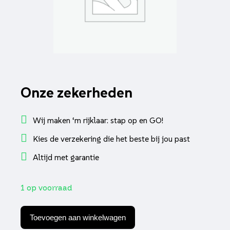
Onze zekerheden
Wij maken ‘m rijklaar: stap op en GO!
Kies de verzekering die het beste bij jou past
Altijd met garantie
1 op voorraad
Knipperlichtset
DMP
Toevoegen aan winkelwagen
led