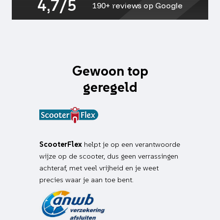
4,7/5
e-
190+ reviews op Google
keur
aantal
Gewoon top
geregeld
ScooterFlex
helpt je op een verantwoorde
wijze op de scooter, dus geen verrassingen
achteraf, met veel vrijheid en je weet
precies waar je aan toe bent.