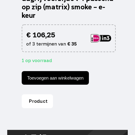
op zip (matrix) smoke – e-
keur
€
106,25
of 3 termijnen van
€
35
1 op voorraad
Knipperlichtset
alpha
Toevoegen aan winkelwagen
tube
dagrij
voorzijde
l+r
Product
passend
op
zip
(matrix)
smoke
-