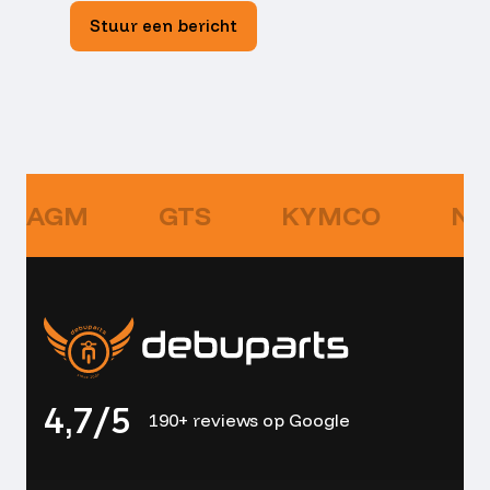
Stuur een bericht
AGM
GTS
KYMCO
NI
4,7/5
190+ reviews op Google