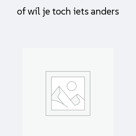
zip
of wil je toch iets anders
(matrix)
smoke
-
e-
keur
aantal