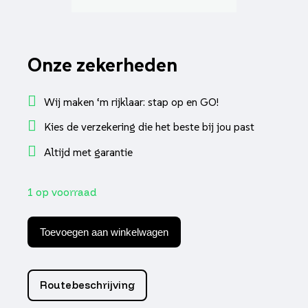
Onze zekerheden
Wij maken ‘m rijklaar: stap op en GO!
Kies de verzekering die het beste bij jou past
Altijd met garantie
1 op voorraad
Knipperlichtset
alpha
Toevoegen aan winkelwagen
tube
dagrij
voorzijde
l+r
Routebeschrijving
passend
op