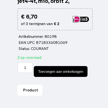
jet4-4t, mio, orbit 2,
€
6,70
of 3 termijnen van
€
2
Artikelnummer: 80198
EAN UPC: 8718336081069
Status: COURANT
2 op voorraad
Kleppendeksel
schroefdop
Toevoegen aan winkelwagen
cello/allo,
fiddle
2,
fiddle
Product
3,
jet4-
4t,
mio,