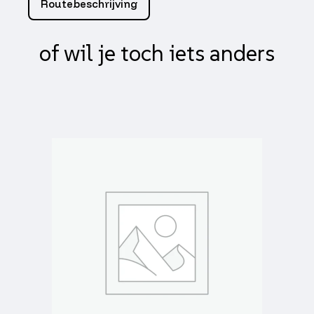
Routebeschrijving
3,
jet4-
4t,
of wil je toch iets anders
mio,
orbit
2,
aantal