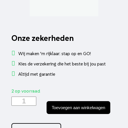
Onze zekerheden
Wij maken ‘m rijklaar: stap op en GO!
Kies de verzekering die het beste bij jou past
Altijd met garantie
2 op voorraad
Kleppendeksel
schroefdop
Toevoegen aan winkelwagen
cello/allo,
fiddle
2,
fiddle