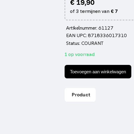
€
19,90
of 3 termijnen van
€
7
Artikelnummer: 61127
EAN UPC: 8718336017310
Status: COURANT
1 op voorraad
Kickstartpedaal
DMP
Toevoegen aan winkelwagen
opklapbaar
zwart
buxy,
mio,
Product
speedake,
sv,
zenith
aantal