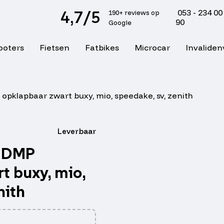
4,7/5
053 - 234 00
190+ reviews op
90
Google
ooters
Fietsen
Fatbikes
Microcar
Invaliden
opklapbaar zwart buxy, mio, speedake, sv, zenith
Leverbaar
l DMP
t buxy, mio,
nith