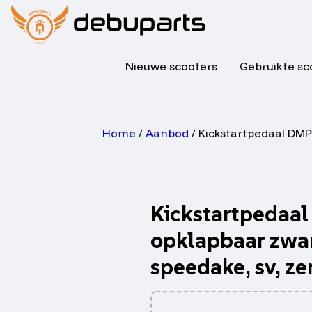
Nieuwe scooters
Gebruikte sc
Home
/
Aanbod
/ Kickstartpedaal DMP 
Kickstartpedaa
opklapbaar zwar
speedake, sv, ze