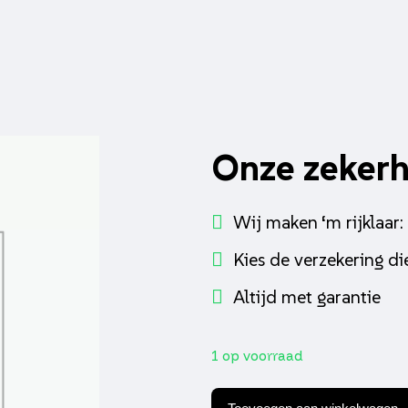
Onze zeker
Wij maken ‘m rijklaar:
Kies de verzekering die
Altijd met garantie
1 op voorraad
Kickstartpedaal
DMP