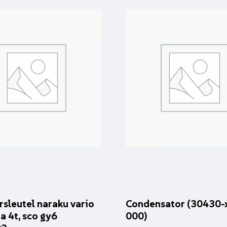
rsleutel naraku vario
Condensator (30430-
a 4t, sco gy6
000)