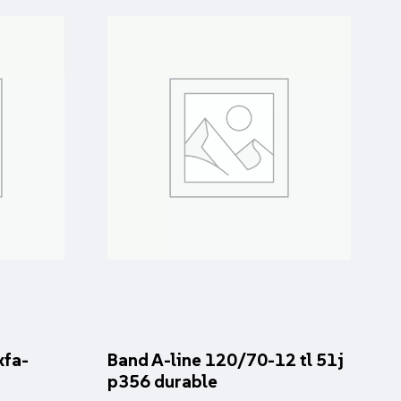
xfa-
Band A-line 120/70-12 tl 51j
p356 durable