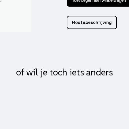
Toevoegen aan winkelwagen
opklapbaar
zwart
buxy,
mio,
Routebeschrijving
speedake,
sv,
zenith
aantal
of wil je toch iets anders