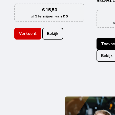
nk490.
€
15,50
of 3 termijnen van
€ 5
o
Verkocht
Bekijk
Toevoe
Bekijk