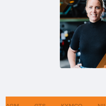
AGM
GTS
KYMCO
NI