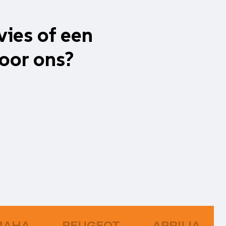
vies of een
oor ons?
MAHA
PEUGEOT
APRILIA