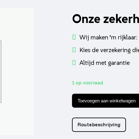
Onze zeker
Wij maken ‘m rijklaar:
Kies de verzekering die
Altijd met garantie
1 op voorraad
keerring
Piaggio
Toevoegen aan winkelwagen
origineel
achteras
aantal
Routebeschrijving