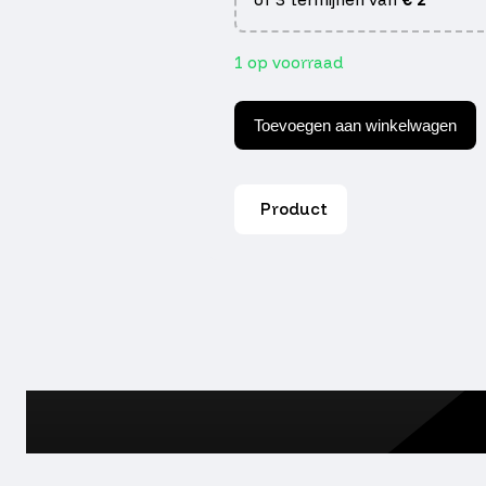
1 op voorraad
keerring
Piaggio
Toevoegen aan winkelwagen
origineel
achteras
aantal
Product