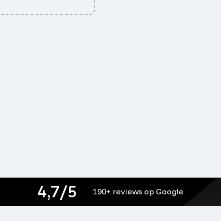
4,7/5
190+ reviews op Google