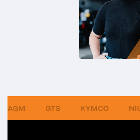
AGM
GTS
KYMCO
NI