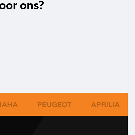
oor ons?
MAHA
PEUGEOT
APRILIA