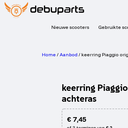
Nieuwe scooters
Gebruikte sc
Home
/
Aanbod
/ keerring Piaggio ori
keerring Piaggio
achteras
€
7,45
of 3 termijnen van
€
2