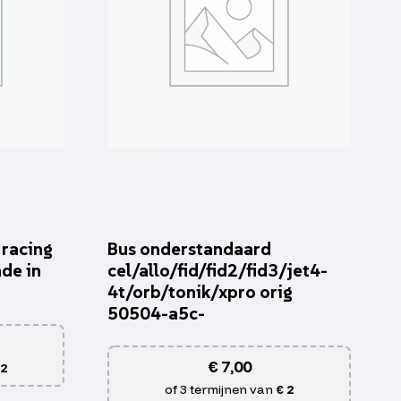
 racing
Bus onderstandaard
de in
cel/allo/fid/fid2/fid3/jet4-
4t/orb/tonik/xpro orig
50504-a5c-
€
7,00
 2
of 3 termijnen van
€ 2