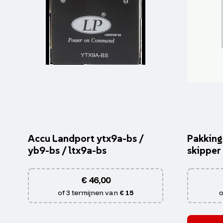
Accu Landport ytx9a-bs /
Pakking
yb9-bs / ltx9a-bs
skipper
€
46,00
of 3 termijnen van
€ 15
o