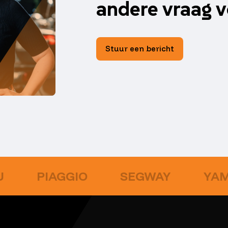
andere vraag v
Stuur een bericht
U
PIAGGIO
SEGWAY
YA