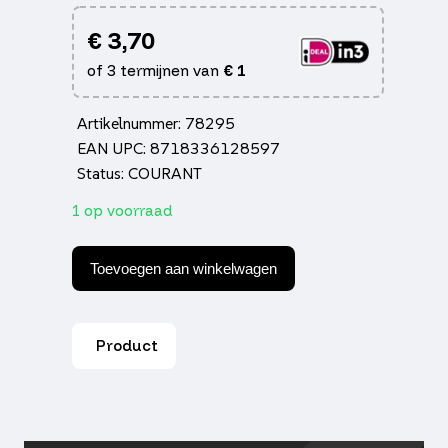
€
3,70
of 3 termijnen van
€
1
Artikelnummer: 78295
EAN UPC: 8718336128597
Status: COURANT
1 op voorraad
Keerring
17x30x6
Toevoegen aan winkelwagen
sco
china
4t,
sco
Product
gy6,
sco
kymco
4t
aantal