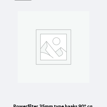
Powerfilter 35mm type haaks 90° cq