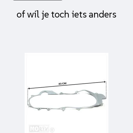
sco
kymco
of wil je toch iets anders
4t
aantal