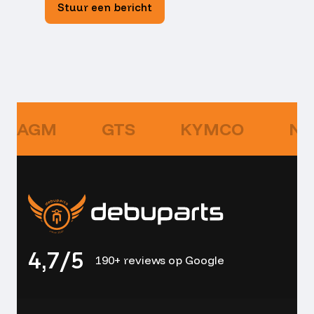
Stuur een bericht
AGM
GTS
KYMCO
NI
4,7/5
190+ reviews op Google