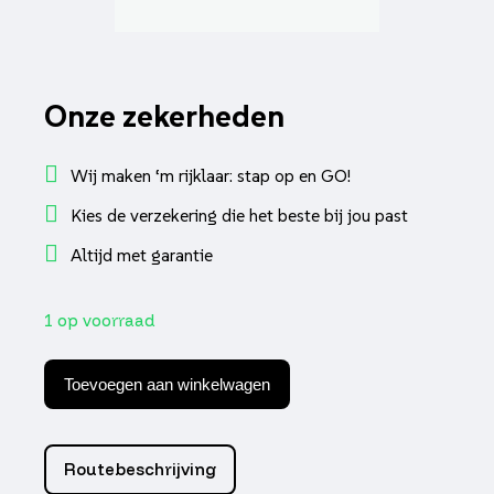
Onze zekerheden
Wij maken ‘m rijklaar: stap op en GO!
Kies de verzekering die het beste bij jou past
Altijd met garantie
1 op voorraad
Keerring
17x30x6
Toevoegen aan winkelwagen
sco
china
4t,
sco
Routebeschrijving
gy6,