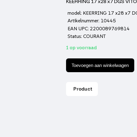
KEERRING 17 x28 x7 DGS VIT
model: KEERRING 17 x28 x7 
Artikelnummer: 10445
EAN UPC: 2200089769814
Status: COURANT
1 op voorraad
Keerring
17
Toevoegen aan winkelwagen
x28
x7
dgs
viton
Product
aantal