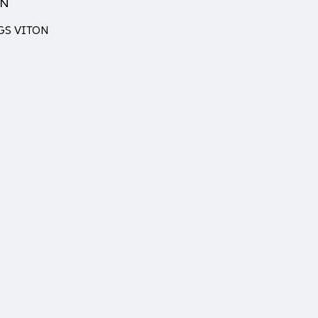
ON
DGS VITON