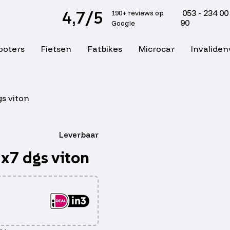
4,7/5
053 - 234 00
190+ reviews op
90
Google
ooters
Fietsen
Fatbikes
Microcar
Invaliden
gs viton
Leverbaar
x7 dgs viton