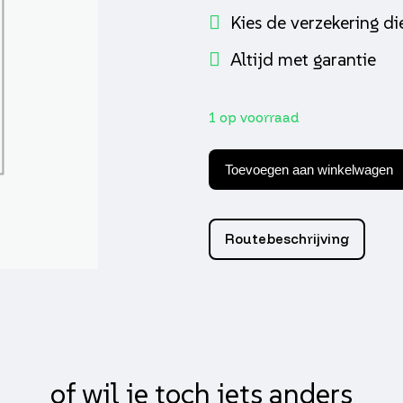
Kies de verzekering die
Altijd met garantie
1 op voorraad
Keerring
17
Toevoegen aan winkelwagen
x28
x7
dgs
viton
Routebeschrijving
aantal
of wil je toch iets anders