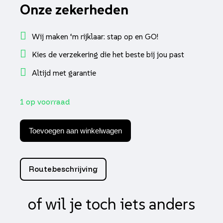
Onze zekerheden
Wij maken ‘m rijklaar: stap op en GO!
Kies de verzekering die het beste bij jou past
Altijd met garantie
1 op voorraad
IVA
E-
Toevoegen aan winkelwagen
GO
S4
2.0
Remklauw
Routebeschrijving
Achter
aantal
of wil je toch iets anders