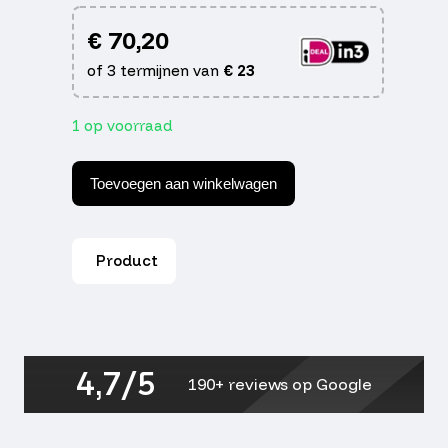
€
70,20
of 3 termijnen van
€
23
1 op voorraad
IVA
E-
Toevoegen aan winkelwagen
GO
S4
2.0
Remklauw
Product
Achter
aantal
4,7/5
190+ reviews op Google