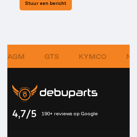
Stuur een bericht
AGM
GTS
KYMCO
NI
4,7/5
190+ reviews op Google