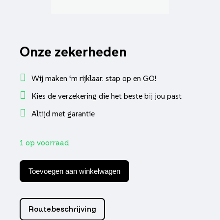
Onze zekerheden
Wij maken ‘m rijklaar: stap op en GO!
Kies de verzekering die het beste bij jou past
Altijd met garantie
1 op voorraad
Handvatset
DMP
Toevoegen aan winkelwagen
standaard
universeel
zwart
scooter
Routebeschrijving
aantal