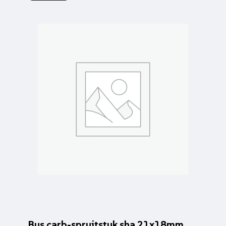
Bus carb-spruitstuk sha 21x18mm