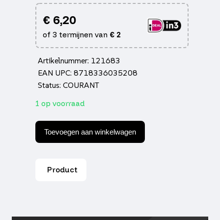
€
6,20
of 3 termijnen van
€
2
Artikelnummer: 121683
EAN UPC: 8718336035208
Status: COURANT
1 op voorraad
Handvatset
DMP
Toevoegen aan winkelwagen
standaard
universeel
zwart
scooter
Product
aantal