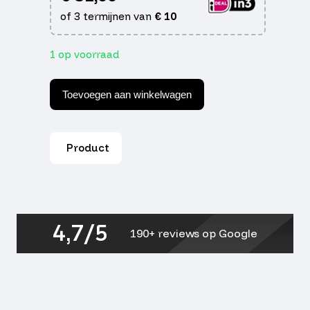
of 3 termijnen van
€
10
1 op voorraad
Handschoen
alpha
Toevoegen aan winkelwagen
styling
s
aantal
Product
4,7/5
190+ reviews op Google