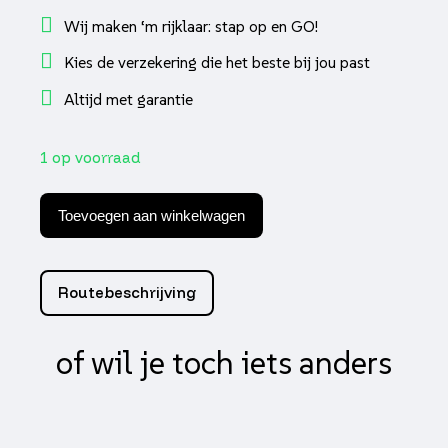
Wij maken ‘m rijklaar: stap op en GO!
Kies de verzekering die het beste bij jou past
Altijd met garantie
1 op voorraad
Handschoen
alpha
Toevoegen aan winkelwagen
styling
s
aantal
Routebeschrijving
of wil je toch iets anders