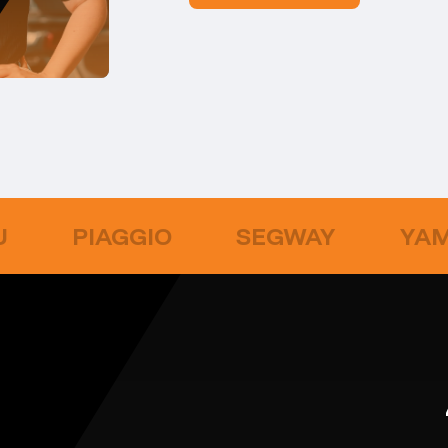
U
PIAGGIO
SEGWAY
YA