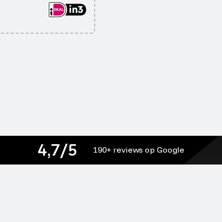
4,7/5
190+ reviews op Google