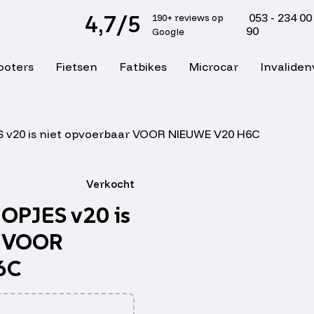
4,7/5
053 - 234 00
190+ reviews op
90
Google
ooters
Fietsen
Fatbikes
Microcar
Invaliden
S v20 is niet opvoerbaar VOOR NIEUWE V20 H6C
Verkocht
OPJES v20 is
r VOOR
6C