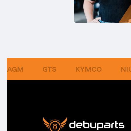
AGM
GTS
KYMCO
NI