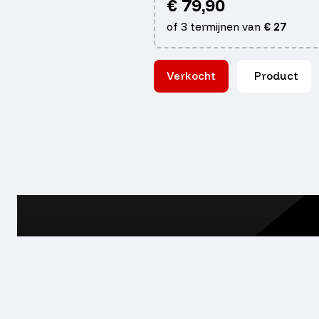
€
79,90
of 3 termijnen van
€
27
Verkocht
Product