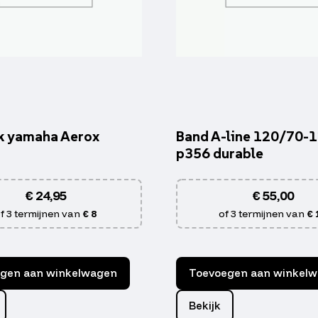
k yamaha Aerox
Band A-line 120/70-12
p356 durable
€
24,95
€
55,00
f 3 termijnen van
€ 8
of 3 termijnen van
€ 
gen aan winkelwagen
Toevoegen aan winkel
Bekijk