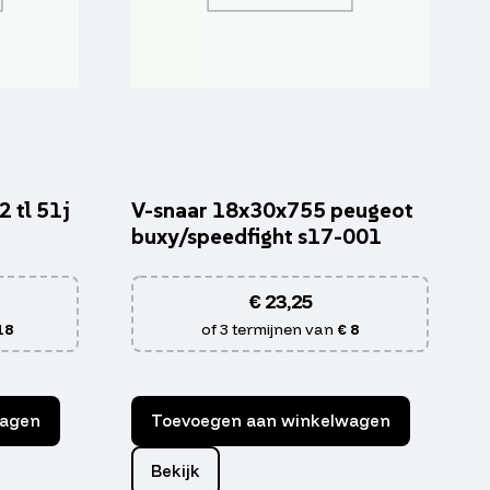
 tl 51j
V-snaar 18x30x755 peugeot
buxy/speedfight s17-001
€
23,25
18
of 3 termijnen van
€ 8
wagen
Toevoegen aan winkelwagen
Bekijk