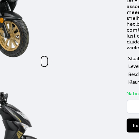
De E
assor
meer
snel
het b
comb
lust 
duide
wiele
Staa
Leve
Besc
Kleur
Nabes
GTS
Enzo
Carb
Blac
aant
To