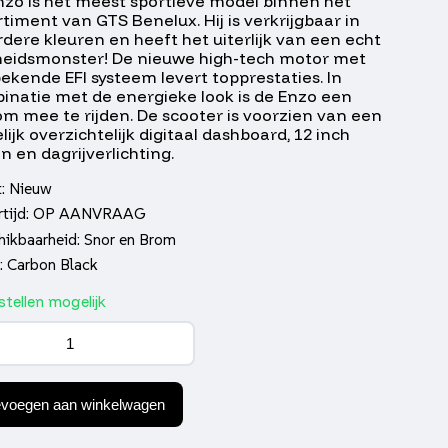
nzo is het meest sportieve model binnen het
timent van GTS Benelux. Hij is verkrijgbaar in
dere kleuren en heeft het uiterlijk van een echt
heidsmonster! De nieuwe high-tech motor met
ekende EFI systeem levert topprestaties. In
inatie met de energieke look is de Enzo een
om mee te rijden. De scooter is voorzien van een
lijk overzichtelijk digitaal dashboard, 12 inch
n en dagrijverlichting.
t: Nieuw
rtijd: OP AANVRAAG
hikbaarheid: Snor en Brom
: Carbon Black
tellen mogelijk
on
k
al
evoegen aan winkelwagen