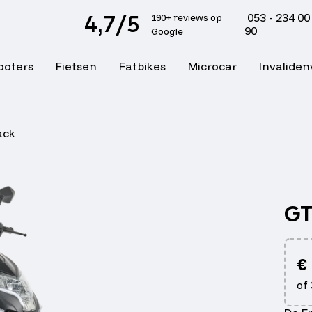
4,7/5
053 - 234 00
190+ reviews op
90
Google
ooters
Fietsen
Fatbikes
Microcar
Invaliden
ack
GT
€
of