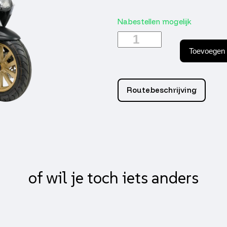
Nabestellen mogelijk
GTS
Enzo
Toevoegen 
Carbon
Black
aantal
Routebeschrijving
of wil je toch iets anders