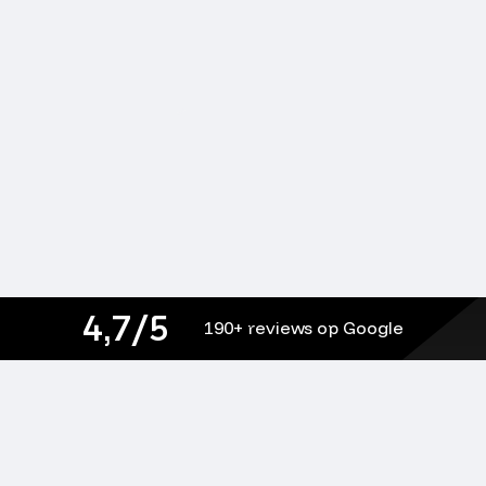
4,7/5
190+ reviews op Google