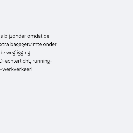
is bijzonder omdat de
extra bagageruimte onder
ede wegligging
-achterlicht, running-
n-werkverkeer!