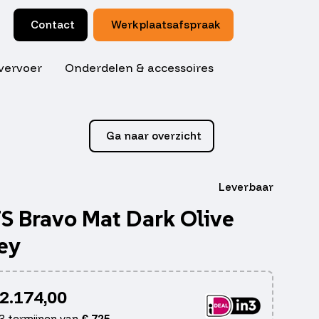
Contact
Werkplaatsafspraak
vervoer
Onderdelen & accessoires
Ga naar overzicht
Leverbaar
S Bravo Mat Dark Olive
ey
2.174,00
 3 termijnen van
€
725