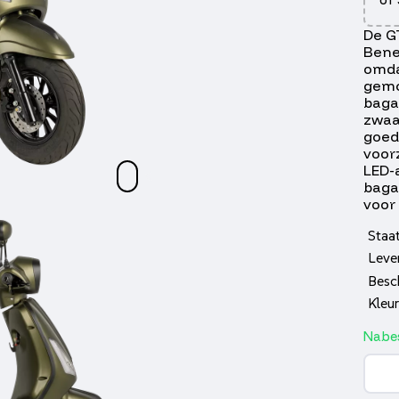
De G
Bene
omda
gemo
baga
zwaa
goed
voor
LED-
baga
voor
Staa
Leve
Besc
Kleu
Nabes
GTS
Brav
Mat