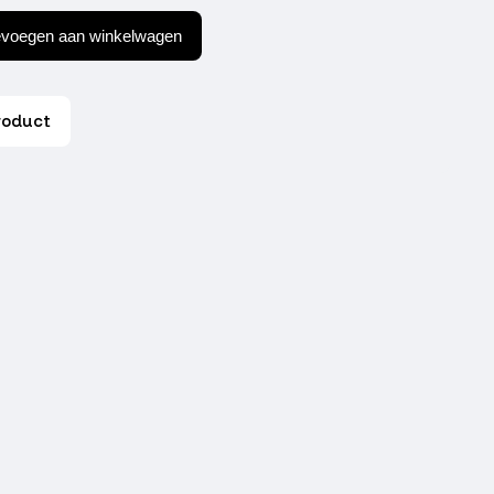
evoegen aan winkelwagen
al
roduct