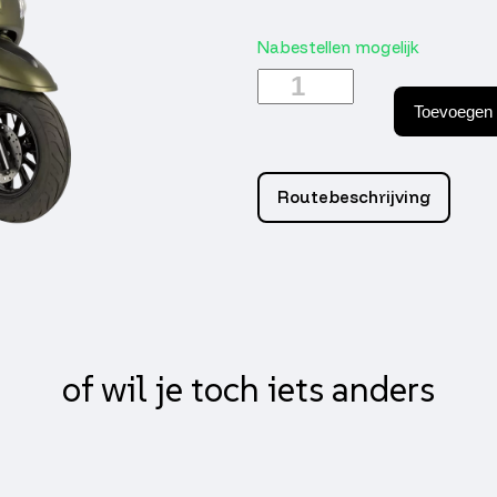
Nabestellen mogelijk
GTS
Bravo
Toevoegen 
Mat
Dark
Olive
Grey
Routebeschrijving
aantal
of wil je toch iets anders