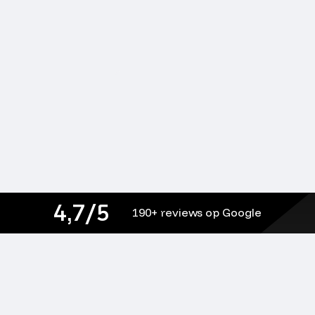
4,7/5
190+ reviews op Google