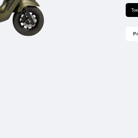
Dark
Olive
To
Grey
aant
P