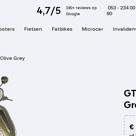
4,7/5
053 - 234 00
190+ reviews op
90
Google
ooters
Fietsen
Fatbikes
Microcar
Invaliden
Olive Grey
GT
Gr
€
of